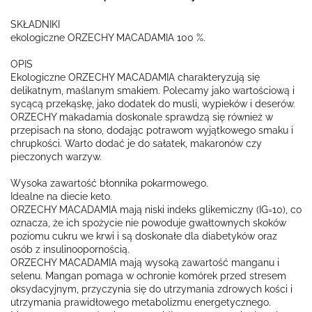
SKŁADNIKI
ekologiczne ORZECHY MACADAMIA 100 %.
OPIS
Ekologiczne ORZECHY MACADAMIA charakteryzują się
delikatnym, maślanym smakiem. Polecamy jako wartościową i
sycącą przekąskę, jako dodatek do musli, wypieków i deserów.
ORZECHY makadamia doskonale sprawdzą się również w
przepisach na słono, dodając potrawom wyjątkowego smaku i
chrupkości. Warto dodać je do sałatek, makaronów czy
pieczonych warzyw.
Wysoka zawartość błonnika pokarmowego.
Idealne na diecie keto.
ORZECHY MACADAMIA mają niski indeks glikemiczny (IG=10), co
oznacza, że ich spożycie nie powoduje gwałtownych skoków
poziomu cukru we krwi i są doskonałe dla diabetyków oraz
osób z insulinoopornością.
ORZECHY MACADAMIA mają wysoką zawartość manganu i
selenu. Mangan pomaga w ochronie komórek przed stresem
oksydacyjnym, przyczynia się do utrzymania zdrowych kości i
utrzymania prawidłowego metabolizmu energetycznego.