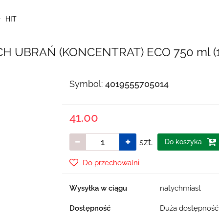
HIT
 UBRAŃ (KONCENTRAT) ECO 750 ml (
Symbol:
4019555705014
41.00
szt.
Do koszyka
Do przechowalni
Wysyłka w ciągu
natychmiast
Dostępność
Duża dostępnoś