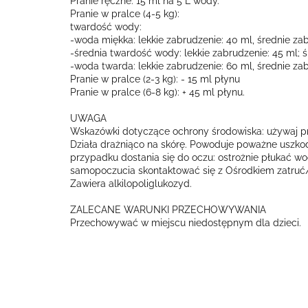
Pranie ręczne: 15 ml na 5 L wody.
Pranie w pralce (4-5 kg):
twardość wody:
-woda miękka: lekkie zabrudzenie: 40 ml, średnie zab
-średnia twardość wody: lekkie zabrudzenie: 45 ml; ś
-woda twarda: lekkie zabrudzenie: 60 ml, średnie zab
Pranie w pralce (2-3 kg): - 15 ml płynu
Pranie w pralce (6-8 kg): + 45 ml płynu.
UWAGA
Wskazówki dotyczące ochrony środowiska: używaj pralk
Działa drażniąco na skórę. Powoduje poważne uszkod
przypadku dostania się do oczu: ostrożnie płukać wo
samopoczucia skontaktować się z Ośrodkiem zatruć/
Zawiera alkilopoliglukozyd.
ZALECANE WARUNKI PRZECHOWYWANIA
Przechowywać w miejscu niedostępnym dla dzieci.