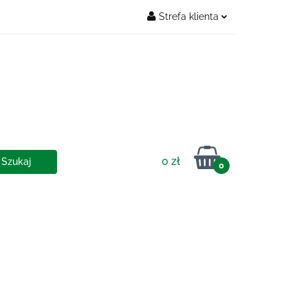
Strefa klienta
Zaloguj się
OSTAWY
Zarejestruj się
Dodaj zgłoszenie
0 zł
0
IA I DOSTAWY