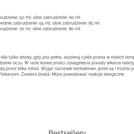
rudzenie: 50 ml; silne zabrudzenie: 60 ml
rednie zabrudzenie: 55 ml; silne zabrudzenie: 65 ml
rudzenie: 70 ml; silne zabrudzenie: 80 ml.
i tylko wtedy, gdy jest pełna, wybieraj cykle prania w niskich temp
zenie oczu. W razie konieczności zasięgnięcia porady lekarza należ
dą przez kilka minut. Wyjąć soczewki kontaktowe, jeżeli są i można
lekarzem. Zawiera linalol. Może powodować reakcje alergiczne.
Bestsellery