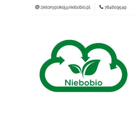
zielonypokoj@niebobio.pl
784609549
NIEBANALNY
Wszystkie kategorie
NIEB