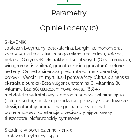
Parametry
Opinie i oceny (0)
SKŁADNIKI
Jabłczan L-cytruliny, beta-alanina, L-arginina, monohydrat
kreatyny, ekstrakt z liści mango (Mangifera indica), kofeina,
betaina, Oxxynea® [ekstrakty z: liści oliwnych (Olea europaea),
winogron (Vitis vinifera), granatu (Punica granatum), zielonej
herbaty (Camellia sinensis), grejpfruta (Citrus x paradisi),
borówki (Vaccinium myrtillus) i pomarańczy (Citrus x sinensis)],
ekstrakt z buraka (Beta vulgaris), witamina C, witamina B6,
witamina B12, sól glukozaminowa kwasu (6S)-5-
metylotetrahydrofoliowy, jabłczan magnezu, sól himalajska
(chlorek sodu), substancja słodząca: glikozydy stewiolowe ze
stewii, naturalny aromat mango, naturalny aromat
pomarańczowy, substancja przeciwzbrylająca: kwasy
tłuszczowe, bioflawonoidy cytrusowe.
Składniki w porcji dziennej - 11,5 g
Jabłczan L-cytruliny - 4,5 g