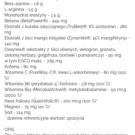
Beta-alanina - 1,6 g
L-arginina - 1,5 g
Monohydrat kreatyny - 1,5 g
Betaina (BetaPower®) - 445 mg
Ekstrakt z buraka zwyczajnego (TruBeet®; 6% azotanów) - 280
mg
Ekstrakt z liści mango indyjskie (Zynamite®; 15% mangiferyny) -
140 mg
Oxxynea® (ekstrakty z: liści oliwnych, winogron, granatu,
zielonej herbaty, grejpfruta, borówki i pomarańczy) - 90 mg
w tym EGCG maks. - 7,65 mg
Kofeina - 80 mg
Witamina C (PureWay-C®, kwas L-askorbinowy) - 80 mg (100
%)*
Witamina B6 (pirydoksal-5'-fosforan) - 2,8 mg (200 %)*
Witamina B12 (MecobalActive®, metylokobalamina) - 50 mcg
(2000 %)*
Kwas foliowy (Quatrefolic®) - 200 mcg (100 %)*
Magnez - 75 mg (20 %)*
Sód - 214 mg
* dzienna referencyjna wartość spożycia
OPIS