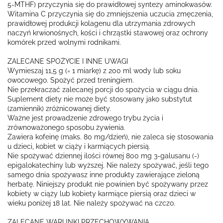
5-MTHF) przyczynia się do prawidłowej syntezy aminokwasów.
Witamina C przyczynia się do zmniejszenia uczucia zmęczenia,
prawidłowej produkcji kolagenu dla utrzymania zdrowych
naczyń krwionośnych, kości i chrząstki stawowej oraz ochrony
komórek przed wolnymi rodnikami.
ZALECANE SPOŻYCIE I INNE UWAGI
Wymieszaj 11,5 g (= 1 miarkę) z 200 ml wody lub soku
owocowego. Spożyć przed treningiem.
Nie przekraczać zalecanej porcji do spożycia w ciągu dnia.
Suplement diety nie może być stosowany jako substytut
(zamiennik) zróżnicowanej diety.
Ważne jest prowadzenie zdrowego trybu życia i
zrównoważonego sposobu żywienia.
Zawiera kofeinę (maks. 80 mg/dzień), nie zaleca się stosowania
u dzieci, kobiet w ciąży i karmiących piersią.
Nie spożywać dziennej ilości równej 800 mg 3-galusanu (-)
epigalokatechiny lub wyższej. Nie należy spożywać, jeśli tego
samego dnia spożywasz inne produkty zawierające zieloną
herbatę. Niniejszy produkt nie powinien być spożywany przez
kobiety w ciąży lub kobiety karmiące piersią oraz dzieci w
wieku poniżej 18 lat. Nie należy spożywać na czczo.
ZALECANE WARUNKI PRZECHOWYWANIA