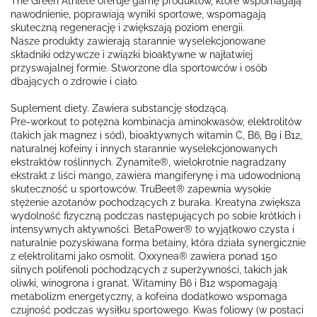
The Green Athlete oferuje gamę produktów, które wspomagają
nawodnienie, poprawiają wyniki sportowe, wspomagają
skuteczną regenerację i zwiększają poziom energii.
Nasze produkty zawierają starannie wyselekcjonowane
składniki odżywcze i związki bioaktywne w najłatwiej
przyswajalnej formie. Stworzone dla sportowców i osób
dbających o zdrowie i ciało.
Suplement diety. Zawiera substancję słodzącą.
Pre-workout to potężna kombinacja aminokwasów, elektrolitów
(takich jak magnez i sód), bioaktywnych witamin C, B6, B9 i B12,
naturalnej kofeiny i innych starannie wyselekcjonowanych
ekstraktów roślinnych. Zynamite®, wielokrotnie nagradzany
ekstrakt z liści mango, zawiera mangiferynę i ma udowodnioną
skuteczność u sportowców. TruBeet® zapewnia wysokie
stężenie azotanów pochodzących z buraka. Kreatyna zwiększa
wydolność fizyczną podczas następujących po sobie krótkich i
intensywnych aktywności. BetaPower® to wyjątkowo czysta i
naturalnie pozyskiwana forma betainy, która działa synergicznie
z elektrolitami jako osmolit. Oxxynea® zawiera ponad 150
silnych polifenoli pochodzących z superżywności, takich jak
oliwki, winogrona i granat. Witaminy B6 i B12 wspomagają
metabolizm energetyczny, a kofeina dodatkowo wspomaga
czujność podczas wysiłku sportowego. Kwas foliowy (w postaci