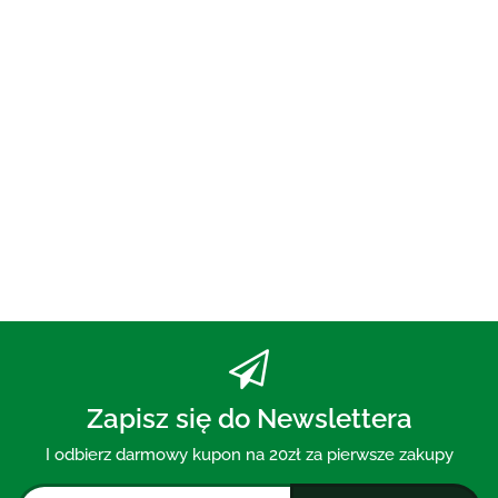
OLEJ DO PŁUKANIA
UST ECO 250 ml - BIO
PLANETE
73.00
PASTA DO ZĘBÓW Z WĘGLEM
AKTYWNYM BEZ FLUORU 75 ml
- MOHANI
30.00
Zapisz się do Newslettera
I odbierz darmowy kupon na 20zł za pierwsze zakupy