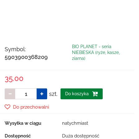
BIO PLANET - seria
Symbol:
NIEBIESKA (ryże, kasze,
5903900368209
ziarna)
35.00
szt.
Do koszyka
Do przechowalni
Wysyłka w ciągu
natychmiast
Dostępność
Duża dostępność