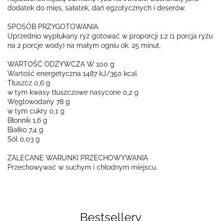
dodatek do mięs, sałatek, dań egzotycznych i deserów.
SPOSÓB PRZYGOTOWANIA
Uprzednio wypłukany ryż gotować w proporcji 1:2 (1 porcja ryżu
na 2 porcje wody) na małym ogniu ok. 25 minut.
WARTOŚĆ ODŻYWCZA W 100 g
Wartość energetyczna 1487 kJ/350 kcal
Tłuszcz 0,6 g
w tym kwasy tłuszczowe nasycone 0,2 g
Węglowodany 78 g
w tym cukry 0,1 g
Błonnik 1,6 g
Białko 7,4 g
Sól 0,03 g
ZALECANE WARUNKI PRZECHOWYWANIA
Przechowywać w suchym i chłodnym miejscu.
Bestsellery