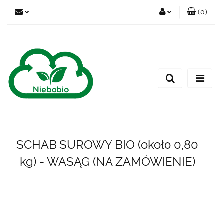
(
0
)
Zaloguj się
Zarejestruj się
Dodaj zgłoszenie
SCHAB SUROWY BIO (około 0,80
kg) - WASĄG (NA ZAMÓWIENIE)