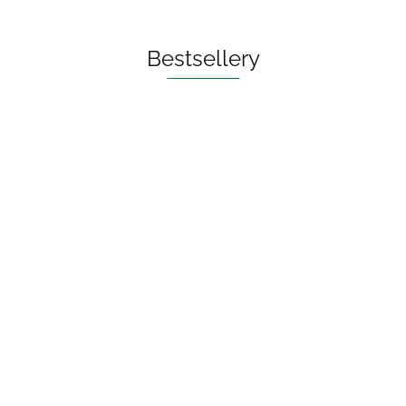
Bestsellery
OLEJ DO PŁUKANIA
UST ECO 250 ml - BIO
PLANETE
73.00