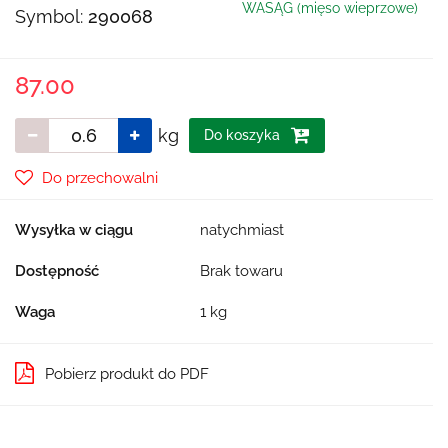
WASĄG (mięso wieprzowe)
Symbol:
290068
87.00
kg
Do koszyka
Do przechowalni
Wysyłka w ciągu
natychmiast
Dostępność
Brak towaru
Waga
1 kg
Pobierz produkt do PDF