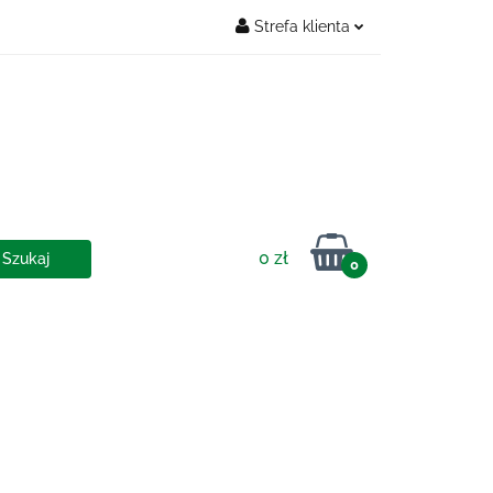
Strefa klienta
Zaloguj się
OSTAWY
Zarejestruj się
Dodaj zgłoszenie
0 zł
0
IA I DOSTAWY