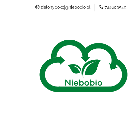
zielonypokoj@niebobio.pl
784609549
NIEBANALNY
Wszystkie kategorie
NIEB