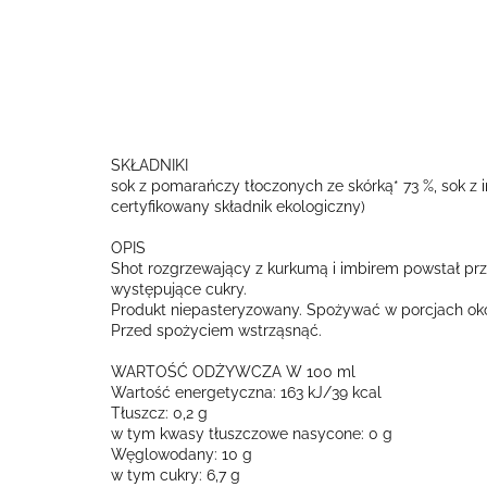
SKŁADNIKI
sok z pomarańczy tłoczonych ze skórką* 73 %, sok z im
certyfikowany składnik ekologiczny)
OPIS
Shot rozgrzewający z kurkumą i imbirem powstał prz
występujące cukry.
Produkt niepasteryzowany. Spożywać w porcjach oko
Przed spożyciem wstrząsnąć.
WARTOŚĆ ODŻYWCZA W 100 ml
Wartość energetyczna: 163 kJ/39 kcal
Tłuszcz: 0,2 g
w tym kwasy tłuszczowe nasycone: 0 g
Węglowodany: 10 g
w tym cukry: 6,7 g