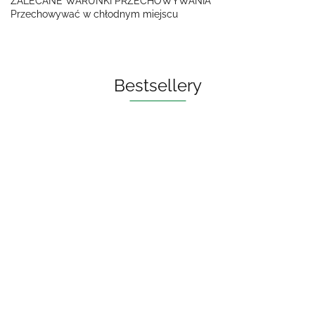
ZALECANE WARUNKI PRZECHOWYWANIA
Przechowywać w chłodnym miejscu
Bestsellery
OLEJ DO PŁUKANIA
UST ECO 250 ml - BIO