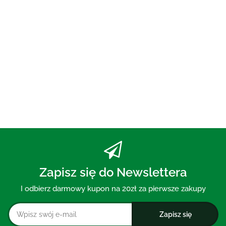
PLANETE
73.00
PASTA DO ZĘBÓW Z WĘGLEM
AKTYWNYM BEZ FLUORU 75 ml
- MOHANI
30.00
Zapisz się do Newslettera
I odbierz darmowy kupon na 20zł za pierwsze zakupy