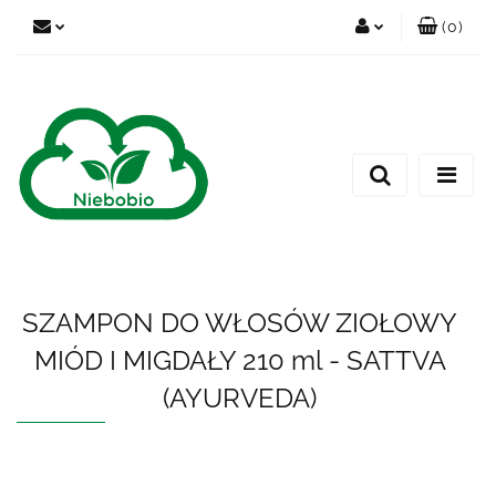
(
0
)
Zaloguj się
Zarejestruj się
Dodaj zgłoszenie
SZAMPON DO WŁOSÓW ZIOŁOWY
MIÓD I MIGDAŁY 210 ml - SATTVA
(AYURVEDA)