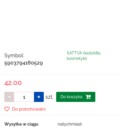
SATTVA (kadzidła,
Symbol:
kosmetyki)
5903794180529
42.00
szt.
Do koszyka
Do przechowalni
Wysyłka w ciągu
natychmiast