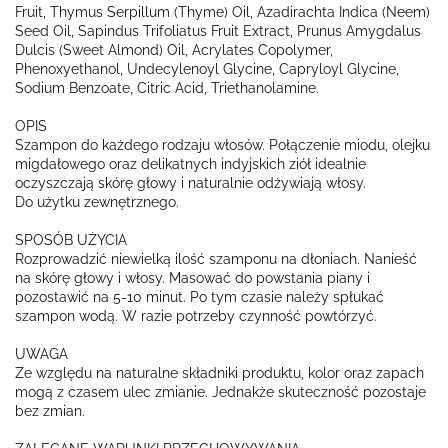
Fruit, Thymus Serpillum (Thyme) Oil, Azadirachta Indica (Neem)
Seed Oil, Sapindus Trifoliatus Fruit Extract, Prunus Amygdalus
Dulcis (Sweet Almond) Oil, Acrylates Copolymer,
Phenoxyethanol, Undecylenoyl Glycine, Capryloyl Glycine,
Sodium Benzoate, Citric Acid, Triethanolamine.
OPIS
Szampon do każdego rodzaju włosów. Połączenie miodu, olejku
migdałowego oraz delikatnych indyjskich ziół idealnie
oczyszczają skórę głowy i naturalnie odżywiają włosy.
Do użytku zewnętrznego.
SPOSÓB UŻYCIA
Rozprowadzić niewielką ilość szamponu na dłoniach. Nanieść
na skórę głowy i włosy. Masować do powstania piany i
pozostawić na 5-10 minut. Po tym czasie należy spłukać
szampon wodą. W razie potrzeby czynność powtórzyć.
UWAGA
Ze względu na naturalne składniki produktu, kolor oraz zapach
mogą z czasem ulec zmianie. Jednakże skuteczność pozostaje
bez zmian.