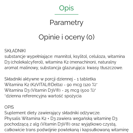
Opis
Parametry
Opinie i oceny (0)
SKŁADNIKI
substancje wypełniające: mannitol, ksylitol, celuloza, witamina
D3 (cholekalcyferol), witamina K2 (menachinon), naturalny
aromat malinowy, substancja glazurująca: kwasy tłuszczowe.
Składniki aktywne w porcji dziennej - 1 tabletka
Witamina K2 (K2VITAL®Delta) - 90 mcg (120 %)*
Witamina D3 (Vitamin D3V®) - 25 mcg (500 %)*
*dzienna referencyjna wartość spożycia
OPIS
Suplement diety zawierający składniki odżywcze.
Physalis Witamina K2 + D3 zawiera wegańską witaminę D3
pochodzącą z alg (Vitamin D3V®) oraz wyjątkowo czystą,
całkowicie trans podwójnie powlekaną i kapsułkowaną witaminę