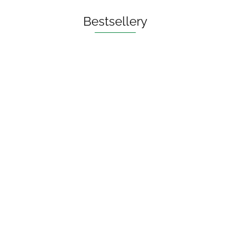
Bestsellery
OLEJ DO PŁUKANIA
UST ECO 250 ml - BIO
PLANETE
73.00
PASTA DO ZĘBÓW Z WĘGLEM