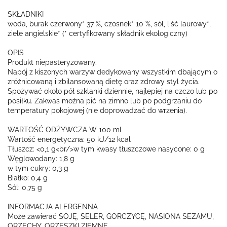
SKŁADNIKI
woda, burak czerwony* 37 %, czosnek* 10 %, sól, liść laurowy*,
ziele angielskie* (* certyfikowany składnik ekologiczny)
OPIS
Produkt niepasteryzowany.
Napój z kiszonych warzyw dedykowany wszystkim dbającym o
zróżnicowaną i zbilansowaną dietę oraz zdrowy styl życia.
Spożywać około pół szklanki dziennie, najlepiej na czczo lub po
posiłku. Zakwas można pić na zimno lub po podgrzaniu do
temperatury pokojowej (nie doprowadzać do wrzenia).
WARTOŚĆ ODŻYWCZA W 100 ml
Wartość energetyczna: 50 kJ/12 kcal
Tłuszcz: <0,1 g<br/>w tym kwasy tłuszczowe nasycone: 0 g
Węglowodany: 1,8 g
w tym cukry: 0,3 g
Białko: 0,4 g
Sól: 0,75 g
INFORMACJA ALERGENNA
Może zawierać SOJĘ, SELER, GORCZYCĘ, NASIONA SEZAMU,
ORZECHY, ORZESZKI ZIEMNE