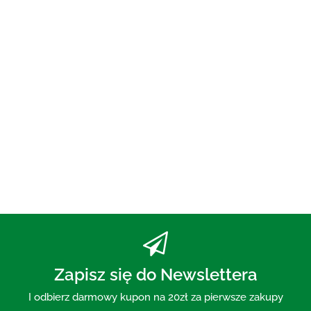
OLEJ DO PŁUKANIA
UST ECO 250 ml - BIO
PLANETE
73.00
PASTA DO ZĘBÓW Z WĘGLEM
AKTYWNYM BEZ FLUORU 75 ml
- MOHANI
30.00
Zapisz się do Newslettera
I odbierz darmowy kupon na 20zł za pierwsze zakupy