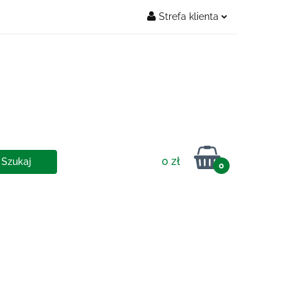
Strefa klienta
Zaloguj się
OSTAWY
Zarejestruj się
Dodaj zgłoszenie
0 zł
0
IA I DOSTAWY