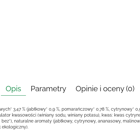
Opis
Parametry
Opinie i oceny (0)
ych* 3,47 % (jabłkowy* 0,9 %, pomarańczowy* 0,78 %, cytrynowy* 0,52
ulator kwasowości (winiany sodu, winiany potasu), kwas: kwas cytryno
ny bez*), naturalne aromaty (jabłkowy, cytrynowy, ananasowy, malino
 ekologiczny).