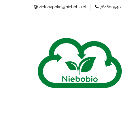
zielonypokoj@niebobio.pl
784609549
NIEBANALNY
Wszystkie kategorie
NIEB