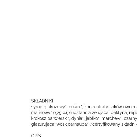
SKŁADNIKI
syrop glukozowy*, cukier*, koncentraty soków owocow
malinowy* 0,25 %), substancja żelująca: pektyna, reg
krokosz barwierski*, dynia*, jabłko*, marchew*, czar
glazurująca: wosk carnauba* (*certyfikowany składnik
OPIS