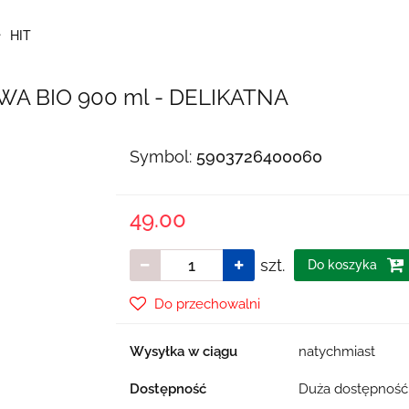
HIT
A BIO 900 ml - DELIKATNA
Symbol:
5903726400060
49.00
szt.
Do koszyka
Do przechowalni
Wysyłka w ciągu
natychmiast
Dostępność
Duża dostępnoś