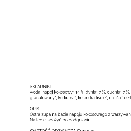
SKŁADNIKI
woda, napój kokosowy* 14 %, dynia* 7 %, cukinia* 7 %,
granulowany*, kurkuma*, kolendra liście*, chili*. (* c
OPIS
Ostra zupa na bazie napoju kokosowego z warzywami
Najlepiej spożyć po podgrzaniu.