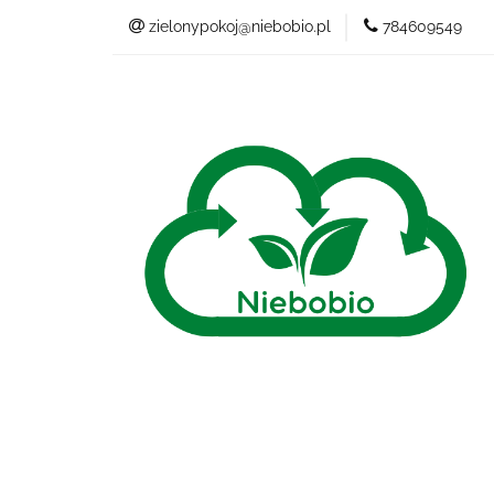
zielonypokoj@niebobio.pl
784609549
NIEBANALNY
Wszystkie kategorie
NIEB