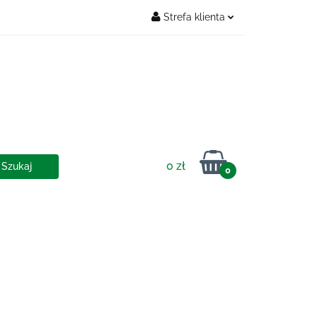
Strefa klienta
Zaloguj się
OSTAWY
Zarejestruj się
Dodaj zgłoszenie
0 zł
0
IA I DOSTAWY