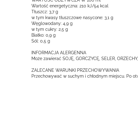
WARTOŚĆ ODŻYWCZA W 100 ml
Wartość energetyczna: 210 kJ/54 kcal
Tłuszcz: 3,7 g
w tym kwasy tłuszczowe nasycone: 3,1 g
Węglowodany: 4,9 g
w tym cukry: 2,5 g
Białko: 0,9 g
Sól: 0,5 g
INFORMACJA ALERGENNA
Może zawierać SOJĘ, GORCZYCĘ, SELER, ORZECHY,
ZALECANE WARUNKI PRZECHOWYWANIA
Przechowywać w suchym i chłodnym miejscu. Po otw