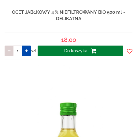
OCET JABŁKOWY 4 % NIEFILTROWANY BIO 500 ml -
DELIKATNA
18.00
szt.
Do koszyka
Do
prze