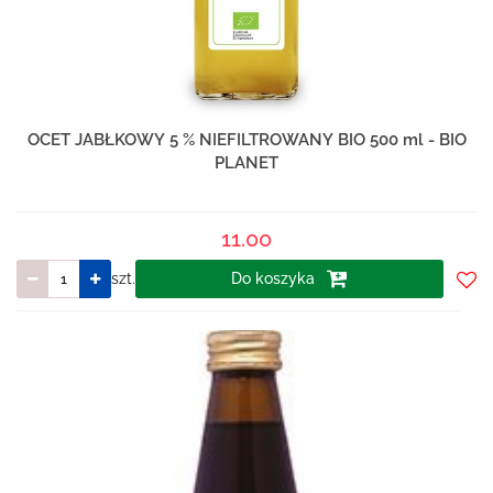
OCET JABŁKOWY 5 % NIEFILTROWANY BIO 500 ml - BIO
PLANET
11.00
szt.
Do koszyka
Do
prze