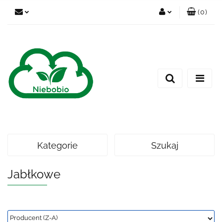
(
0
)
Zaloguj się
Zarejestruj się
Dodaj zgłoszenie
Kategorie
Szukaj
Jabłkowe