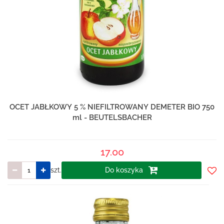
OCET JABŁKOWY 5 % NIEFILTROWANY DEMETER BIO 750
ml - BEUTELSBACHER
17.00
szt.
Do koszyka
Do
prze