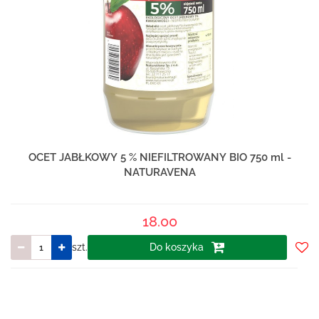
OCET JABŁKOWY 5 % NIEFILTROWANY BIO 750 ml -
NATURAVENA
18.00
szt.
Do koszyka
Do
prze