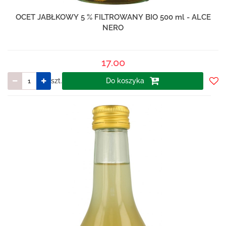
OCET JABŁKOWY 5 % FILTROWANY BIO 500 ml - ALCE
NERO
17.00
szt.
Do koszyka
Do
prze