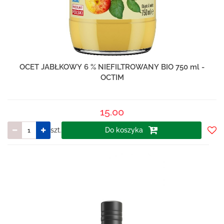
OCET JABŁKOWY 6 % NIEFILTROWANY BIO 750 ml -
OCTIM
15.00
szt.
Do koszyka
Do
prze