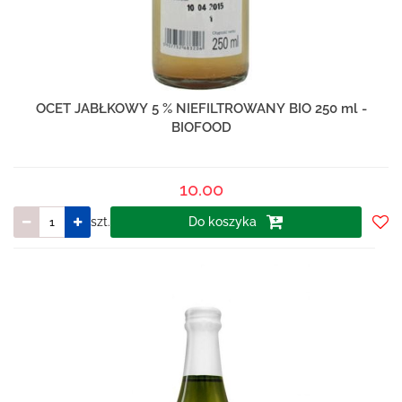
OCET JABŁKOWY 5 % NIEFILTROWANY BIO 250 ml -
BIOFOOD
10.00
szt.
Do koszyka
Do
prze