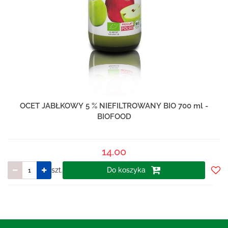
OCET JABŁKOWY 5 % NIEFILTROWANY BIO 700 ml -
BIOFOOD
14.00
szt.
Do koszyka
Do
prze