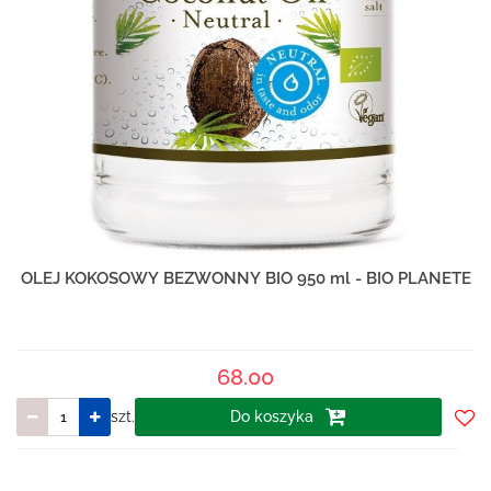
OLEJ KOKOSOWY BEZWONNY BIO 950 ml - BIO PLANETE
68.00
szt.
Do koszyka
Do
prze