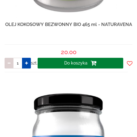
OLEJ KOKOSOWY BEZWONNY BIO 465 ml - NATURAVENA
20.00
szt.
Do koszyka
Do
prze