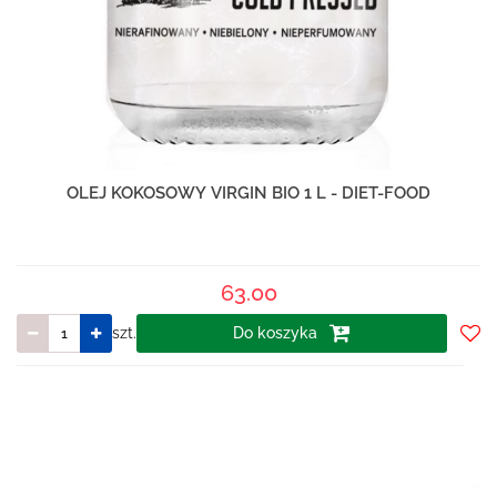
OLEJ KOKOSOWY VIRGIN BIO 1 L - DIET-FOOD
63.00
szt.
Do koszyka
Do
prze