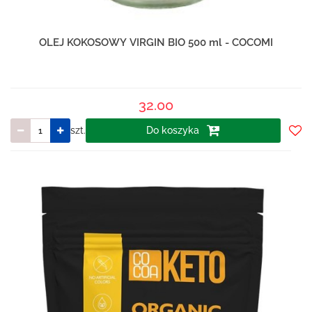
OLEJ KOKOSOWY VIRGIN BIO 500 ml - COCOMI
32.00
szt.
Do koszyka
Do
prze