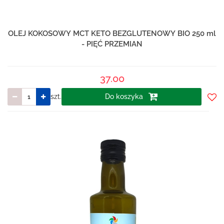
OLEJ KOKOSOWY MCT KETO BEZGLUTENOWY BIO 250 ml
- PIĘĆ PRZEMIAN
37.00
szt.
Do koszyka
Do
prze