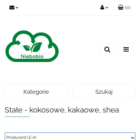
(
0
)
Zaloguj się
Zarejestruj się
Dodaj zgłoszenie
Kategorie
Szukaj
Stałe - kokosowe, kakaowe, shea