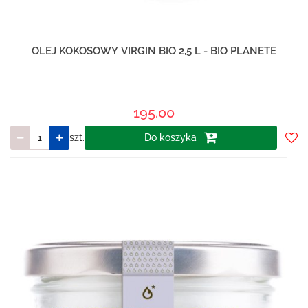
OLEJ KOKOSOWY VIRGIN BIO 2,5 L - BIO PLANETE
195.00
szt.
Do koszyka
Do
prze