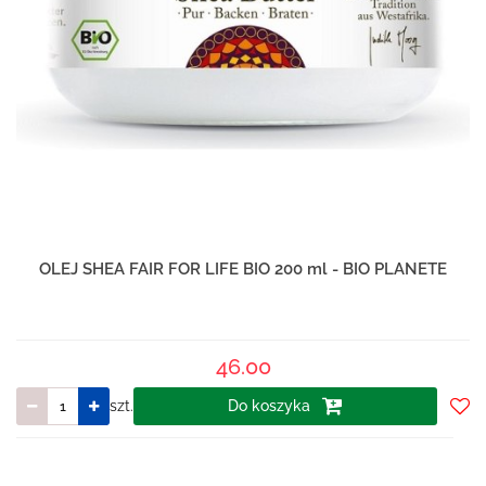
OLEJ SHEA FAIR FOR LIFE BIO 200 ml - BIO PLANETE
46.00
szt.
Do koszyka
Do
prze