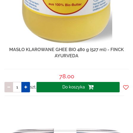
MASŁO KLAROWANE GHEE BIO 480 g (527 ml) - FINCK
AYURVEDA
78.00
szt.
Do koszyka
Do
prze