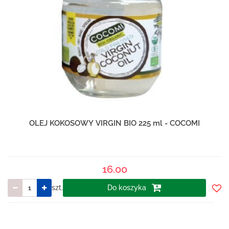
OLEJ KOKOSOWY VIRGIN BIO 225 ml - COCOMI
16.00
szt.
Do koszyka
Do
prze