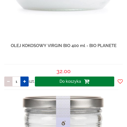
OLEJ KOKOSOWY VIRGIN BIO 400 ml - BIO PLANETE
32.00
szt.
Do koszyka
Do
prze