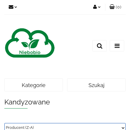
(
0
)
Zaloguj się
Zarejestruj się
Dodaj zgłoszenie
Kategorie
Szukaj
Kandyzowane