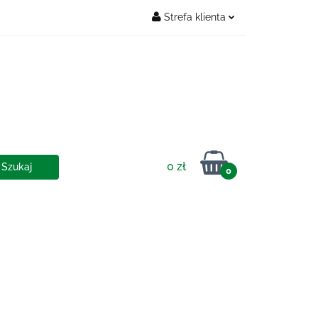
Strefa klienta
Zaloguj się
OSTAWY
Zarejestruj się
Dodaj zgłoszenie
0 zł
0
IA I DOSTAWY