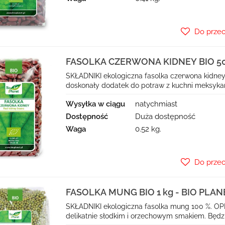
Do prze
FASOLKA CZERWONA KIDNEY BIO 500
SKŁADNIKI ekologiczna fasolka czerwona kidney
doskonały dodatek do potraw z kuchni meksykańsk
Wysyłka w ciągu
natychmiast
Dostępność
Duża dostępność
Waga
0.52 kg.
Do prze
FASOLKA MUNG BIO 1 kg - BIO PLAN
SKŁADNIKI ekologiczna fasolka mung 100 %. OPI
delikatnie słodkim i orzechowym smakiem. Będz