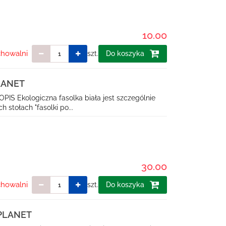
10.00
chowalni
szt.
Do koszyka
PLANET
OPIS Ekologiczna fasolka biała jest szczególnie
 stołach "fasolki po...
30.00
chowalni
szt.
Do koszyka
 PLANET