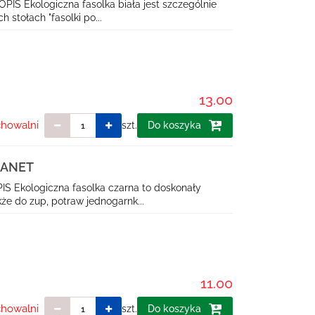
OPIS Ekologiczna fasolka biała jest szczególnie
 stołach "fasolki po...
13.00
chowalni
szt.
Do koszyka
LANET
IS Ekologiczna fasolka czarna to doskonały
że do zup, potraw jednogarnk...
11.00
chowalni
szt.
Do koszyka