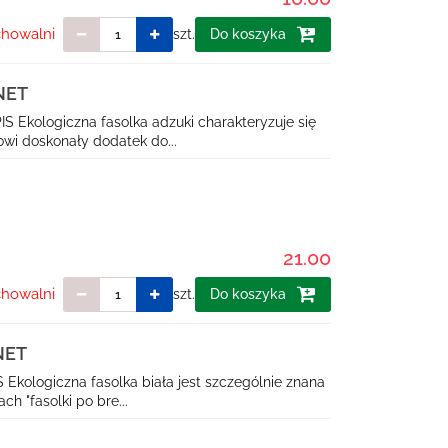
chowalni
szt.
Do koszyka
NET
S Ekologiczna fasolka adzuki charakteryzuje się
wi doskonały dodatek do...
21.00
chowalni
szt.
Do koszyka
NET
 Ekologiczna fasolka biała jest szczególnie znana
ch "fasolki po bre...