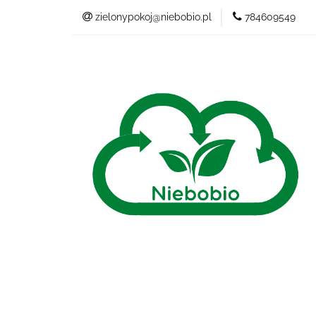
zielonypokoj@niebobio.pl
784609549
NIEBANALNY
Wszystkie kategorie
NIEB