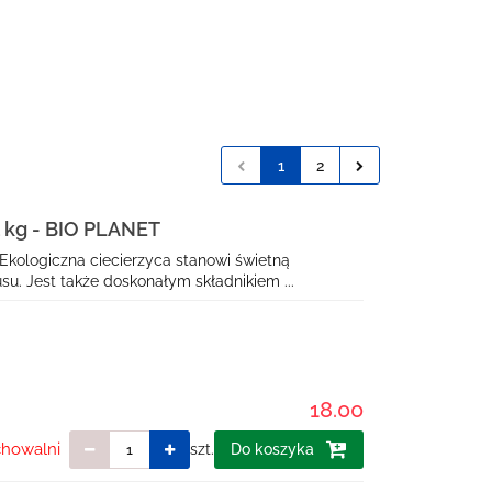
1
2
kg - BIO PLANET
Ekologiczna ciecierzyca stanowi świetną
 Jest także doskonałym składnikiem ...
18.00
chowalni
szt.
Do koszyka