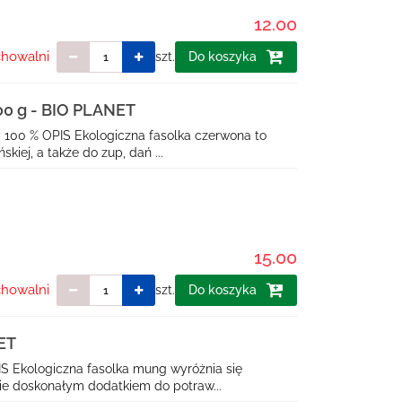
12.00
chowalni
szt.
Do koszyka
 g - BIO PLANET
 100 % OPIS Ekologiczna fasolka czerwona to
iej, a także do zup, dań ...
15.00
chowalni
szt.
Do koszyka
ET
S Ekologiczna fasolka mung wyróżnia się
ie doskonałym dodatkiem do potraw...