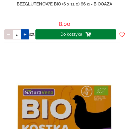
BEZGLUTENOWE BIO (6 x 11 g) 66 g - BIOOAZA
8.00
szt.
Do koszyka
Do
prze