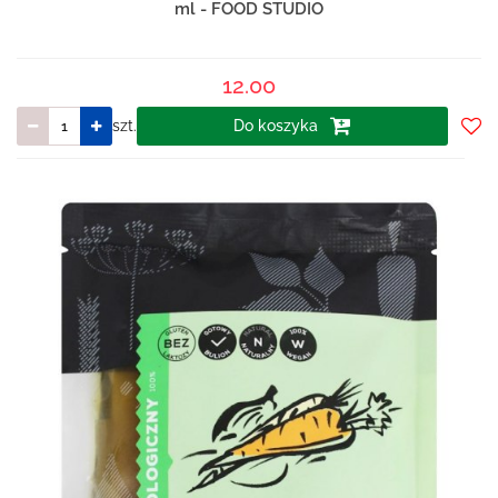
ml - FOOD STUDIO
12.00
szt.
Do koszyka
Do
prze