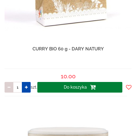
CURRY BIO 60 g - DARY NATURY
10.00
szt.
Do koszyka
Do
prze