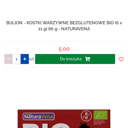
BULION - KOSTKI WARZYWNE BEZGLUTENOWE BIO (6 x
11 g) 66 g - NATURAVENA
5.00
szt.
Do koszyka
Do
prze