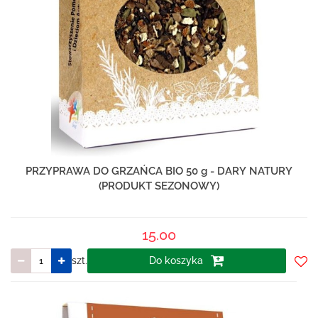
PRZYPRAWA DO GRZAŃCA BIO 50 g - DARY NATURY
(PRODUKT SEZONOWY)
15.00
szt.
Do koszyka
Do
prze