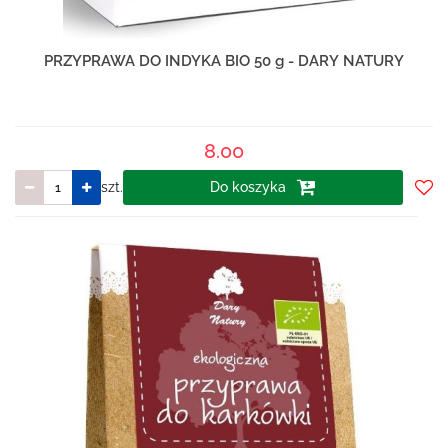
PRZYPRAWA DO INDYKA BIO 50 g - DARY NATURY
8.00
szt.
Do koszyka
Do
prze