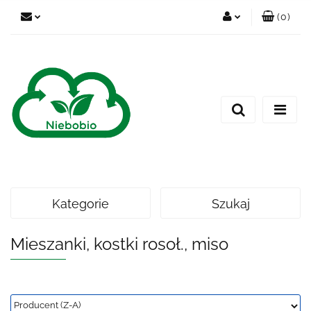
(
0
)
Zaloguj się
Zarejestruj się
Dodaj zgłoszenie
Kategorie
Szukaj
Mieszanki, kostki rosoł., miso