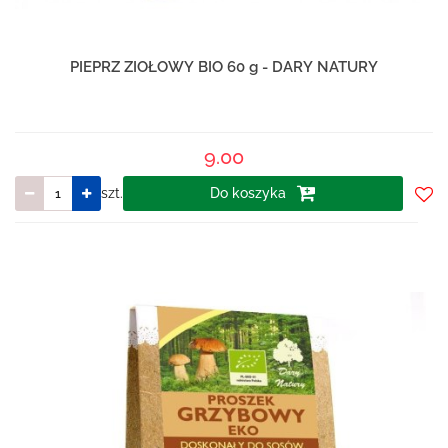
PIEPRZ ZIOŁOWY BIO 60 g - DARY NATURY
9.00
szt.
Do koszyka
Do
prze