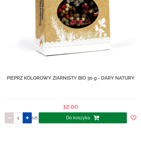
PIEPRZ KOLOROWY ZIARNISTY BIO 30 g - DARY NATURY
12.00
szt.
Do koszyka
Do
prze