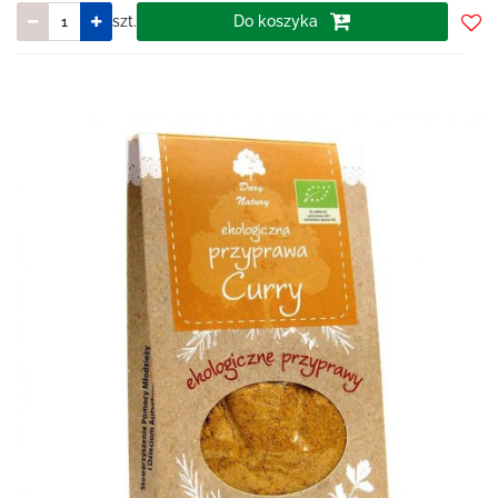
szt.
Do koszyka
Do
prze