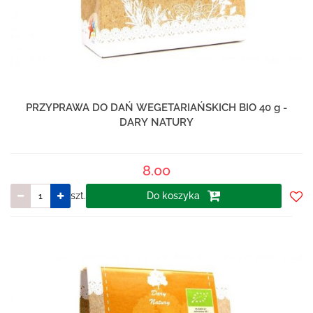
PRZYPRAWA DO DAŃ WEGETARIAŃSKICH BIO 40 g -
DARY NATURY
8.00
szt.
Do koszyka
Do
prze