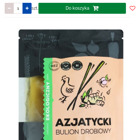
szt.
Do koszyka
Do
prze