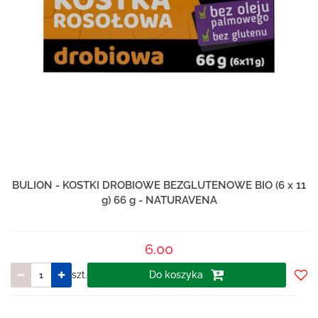
BULION - KOSTKI DROBIOWE BEZGLUTENOWE BIO (6 x 11
g) 66 g - NATURAVENA
6.00
szt.
Do koszyka
Do
prze