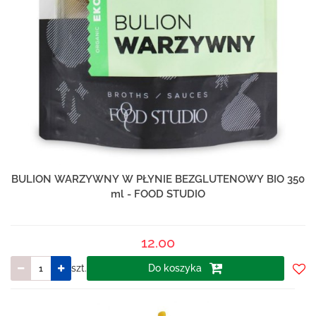
BULION WARZYWNY W PŁYNIE BEZGLUTENOWY BIO 350
ml - FOOD STUDIO
12.00
szt.
Do koszyka
Do
prze