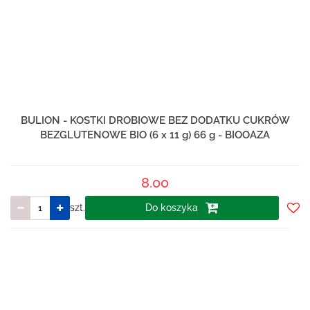
BULION - KOSTKI DROBIOWE BEZ DODATKU CUKRÓW
BEZGLUTENOWE BIO (6 x 11 g) 66 g - BIOOAZA
8.00
szt.
Do koszyka
Do
prze