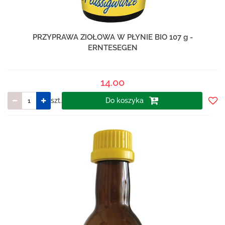
PRZYPRAWA ZIOŁOWA W PŁYNIE BIO 107 g -
ERNTESEGEN
14.00
szt.
Do koszyka
Do
prze