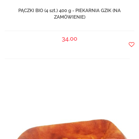
PĄCZKI BIO (4 szt.) 400 g - PIEKARNIA GZIK (NA
ZAMÓWIENIE)
34.00
Do
prze