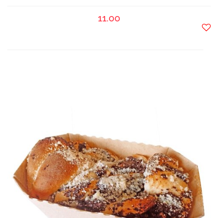
11.00
Do
prze