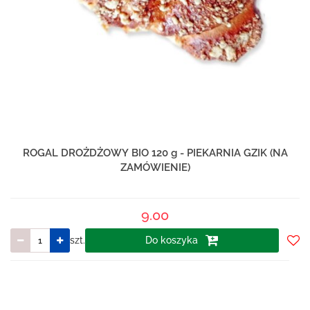
ROGAL DROŻDŻOWY BIO 120 g - PIEKARNIA GZIK (NA
ZAMÓWIENIE)
9.00
szt.
Do koszyka
Do
prze