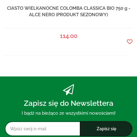
CIASTO WIELKANOCNE COLOMBA CLASSICA BIO 750 g -
ALCE NERO (PRODUKT SEZONOWY)
114.00
Do
prze
Zapisz się do Newslettera
I bądź na bieżąco ze wszystkimi nowościami!