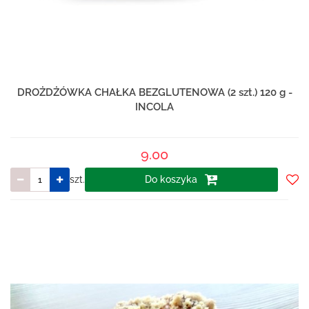
DROŻDŻÓWKA CHAŁKA BEZGLUTENOWA (2 szt.) 120 g -
INCOLA
9.00
szt.
Do koszyka
Do
prze