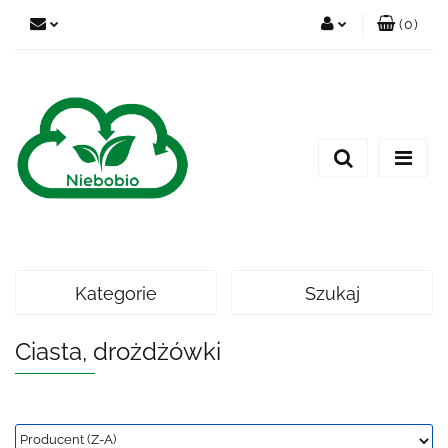
(
0
)
Zaloguj się
Zarejestruj się
Dodaj zgłoszenie
Kategorie
Szukaj
Ciasta, drożdżówki