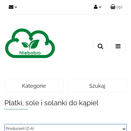
(
0
)
Zaloguj się
Zarejestruj się
Dodaj zgłoszenie
Kategorie
Szukaj
Płatki, sole i solanki do kąpiel