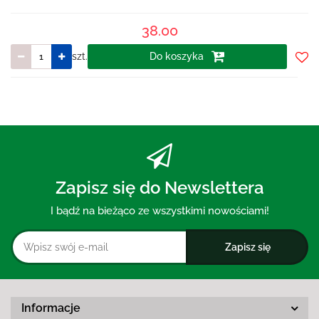
38.00
szt.
Do koszyka
Do
prze
Zapisz się do Newslettera
I bądź na bieżąco ze wszystkimi nowościami!
Informacje