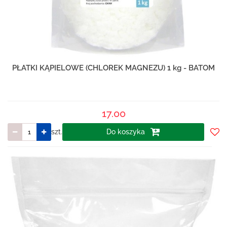
PŁATKI KĄPIELOWE (CHLOREK MAGNEZU) 1 kg - BATOM
17.00
szt.
Do koszyka
Do
prze