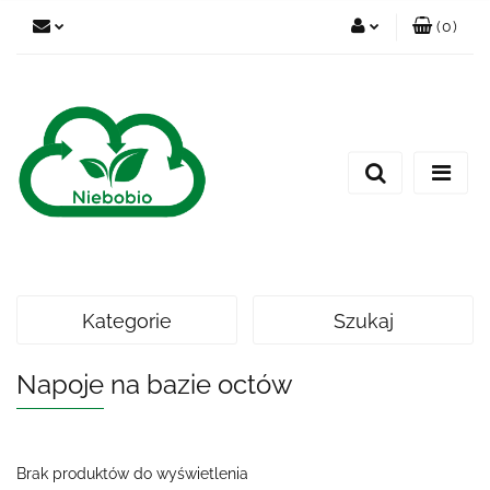
(
0
)
Zaloguj się
Zarejestruj się
Dodaj zgłoszenie
Kategorie
Szukaj
Napoje na bazie octów
Brak produktów do wyświetlenia