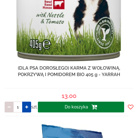
(DLA PSA DOROSŁEGO) KARMA Z WOŁOWINĄ,
POKRZYWĄ I POMIDOREM BIO 405 g - YARRAH
13.00
szt.
Do koszyka
Do
prze