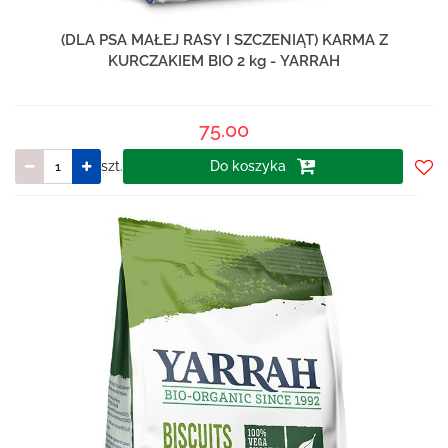
(DLA PSA MAŁEJ RASY I SZCZENIĄT) KARMA Z
KURCZAKIEM BIO 2 kg - YARRAH
75.00
szt.
Do koszyka
Do
prze