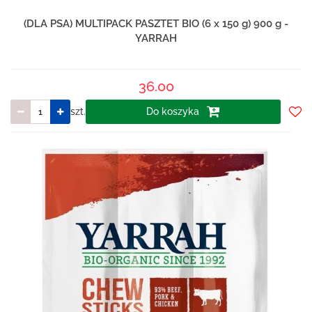
(DLA PSA) MULTIPACK PASZTET BIO (6 x 150 g) 900 g -
YARRAH
36.00
szt.
Do koszyka
Do
prze