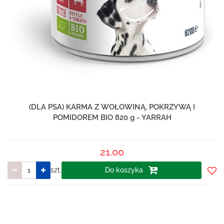
(DLA PSA) KARMA Z WOŁOWINĄ, POKRZYWĄ I
POMIDOREM BIO 820 g - YARRAH
21.00
szt.
Do koszyka
Do
prze