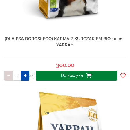
(DLA PSA DOROSŁEGO) KARMA Z KURCZAKIEM BIO 10 kg -
YARRAH
300.00
szt.
Do koszyka
Do
prze