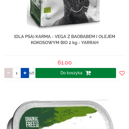
(DLA PSA) KARMA - VEGA Z BAOBABEM I OLEJEM
KOKOSOWYM BIO 2 kg - YARRAH
61.00
szt.
Do koszyka
Do
prze