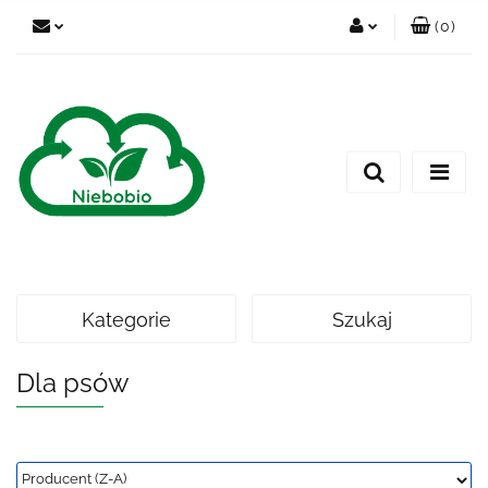
(
0
)
Zaloguj się
Zarejestruj się
Dodaj zgłoszenie
Kategorie
Szukaj
Dla psów