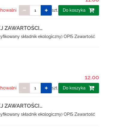
chowalni
szt.
Do koszyka
EJ ZAWARTOŚCI
 L -
tyfikowany składnik ekologiczny) OPIS Zawartość
12.00
chowalni
szt.
Do koszyka
EJ ZAWARTOŚCI
 L -
tyfikowany składnik ekologiczny) OPIS Zawartość