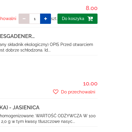
8.00
chowalni
szt.
Do koszyka
HTESGADENER
any składnik ekologiczny) OPIS Przed otwarciem
st dobrze schłodzona. Id...
10.00
Do przechowalni
KA) - JASIENICA
ne, homogenizowane. WARTOŚĆ ODŻYWCZA W 100
 2,0 g w tym kwasy tłuszczowe nasyc...