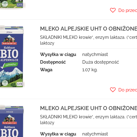
Do prze
MLEKO ALPEJSKIE UHT O OBNIŻON
LAKTOZY (min. 1,5 % TŁUSZCZU) BIO 1
SKŁADNIKI MLEKO krowie*, enzym laktaza. (*cer
BERCHTESGADENER LAND
laktozy
Wysyłka w ciągu
natychmiast
Dostępność
Duża dostępność
Waga
1.07 kg.
Do prze
MLEKO ALPEJSKIE UHT O OBNIŻON
LAKTOZY (min. 3,5 % TŁUSZCZU) BIO 1
SKŁADNIKI MLEKO krowie*, enzym laktaza. (*cer
BERCHTESGADENER LAND
laktozy
Wysyłka w ciągu
natychmiast