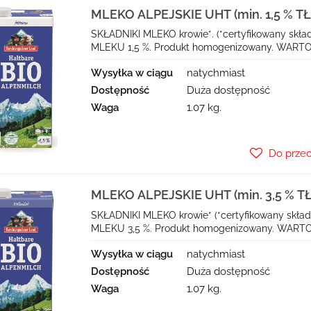
MLEKO ALPEJSKIE UHT (min. 1,5 % TŁ
BERCHTESGADENER LAND
SKŁADNIKI MLEKO krowie*. (*certyfikowany skład
MLEKU 1,5 %. Produkt homogenizowany. WART
Wysyłka w ciągu
natychmiast
Dostępność
Duża dostępność
Waga
1.07 kg.
Do prze
MLEKO ALPEJSKIE UHT (min. 3,5 % TŁ
BERCHTESGADENER LAND
SKŁADNIKI MLEKO krowie* (*certyfikowany skład
MLEKU 3,5 %. Produkt homogenizowany. WART
Wysyłka w ciągu
natychmiast
Dostępność
Duża dostępność
Waga
1.07 kg.