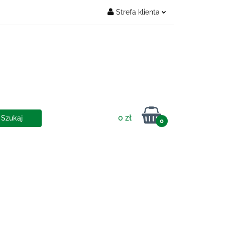
Strefa klienta
Zaloguj się
OSTAWY
Zarejestruj się
Dodaj zgłoszenie
0 zł
0
IA I DOSTAWY