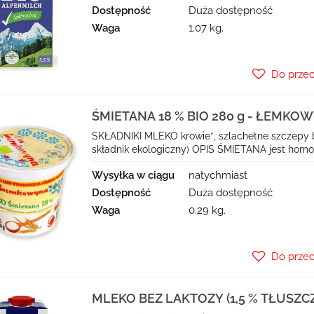
Dostępność
Duża dostępność
Waga
1.07 kg.
Do prze
ŚMIETANA 18 % BIO 280 g - ŁEMKO
SKŁADNIKI MLEKO krowie*, szlachetne szczepy b
składnik ekologiczny) OPIS ŚMIETANA jest h
Wysyłka w ciągu
natychmiast
Dostępność
Duża dostępność
Waga
0.29 kg.
Do prze
MLEKO BEZ LAKTOZY (1,5 % TŁUSZCZU