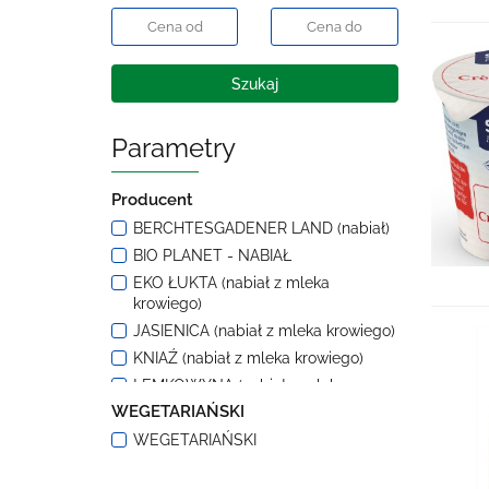
Szukaj
Parametry
Producent
BERCHTESGADENER LAND (nabiał)
BIO PLANET - NABIAŁ
EKO ŁUKTA (nabiał z mleka
krowiego)
JASIENICA (nabiał z mleka krowiego)
KNIAŹ (nabiał z mleka krowiego)
ŁEMKOWYNA (nabiał z mleka
krowiego)
WEGETARIAŃSKI
SOBBEKE (nabiał z mleka krowiego)
WEGETARIAŃSKI
TURVITA (nabiał z mleka krowiego)