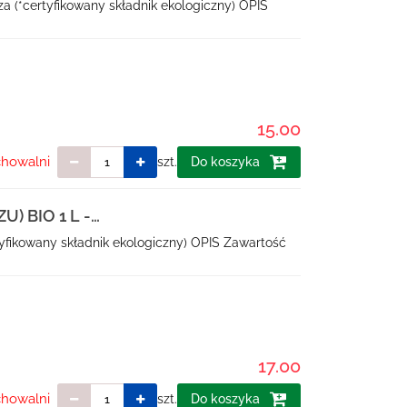
za (*certyfikowany składnik ekologiczny) OPIS
15.00
chowalni
szt.
Do koszyka
) BIO 1 L -
tyfikowany składnik ekologiczny) OPIS Zawartość
17.00
chowalni
szt.
Do koszyka