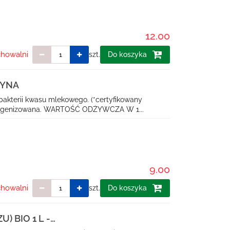
12.00
chowalni
szt.
Do koszyka
WYNA
akterii kwasu mlekowego. (*certyfikowany
omogenizowana. WARTOŚĆ ODŻYWCZA W 1...
9.00
chowalni
szt.
Do koszyka
) BIO 1 L -