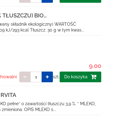
 TŁUSZCZU) BIO
kowany składnik ekologiczny) WARTOŚĆ
kJ/293 kcal Tłuszcz: 30 g w tym kwas...
9.00
chowalni
szt.
Do koszyka
URVITA
O pełne* o zawartości tłuszczu 3,9 %. * MLEKO,
a zmieniona. OPIS MLEKO s...