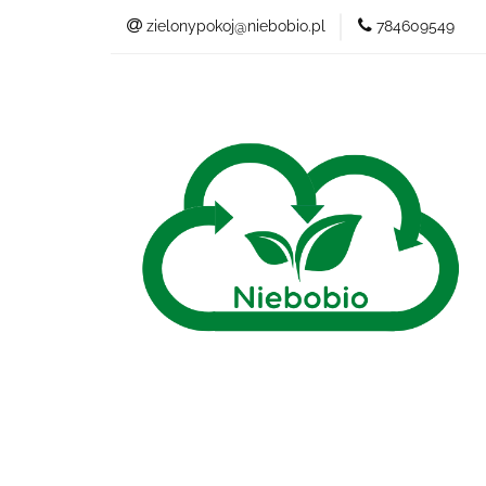
zielonypokoj@niebobio.pl
784609549
NIEBANALNY
Wszystkie kategorie
NIEB