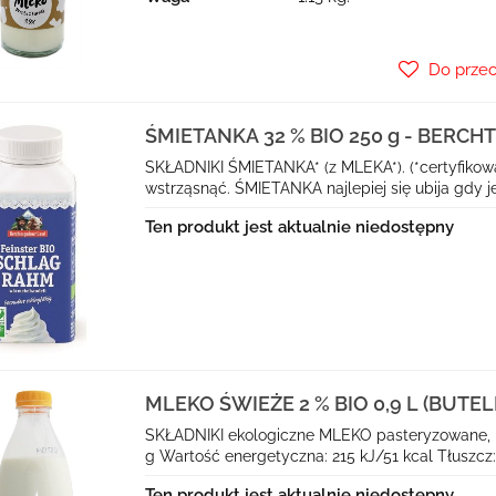
Do prze
ŚMIETANKA 32 % BIO 250 g - BERC
LAND
SKŁADNIKI ŚMIETANKA* (z MLEKA*). (*certyfikow
wstrząsnąć. ŚMIETANKA najlepiej się ubija gdy je
Ten produkt jest aktualnie niedostępny
MLEKO ŚWIEŻE 2 % BIO 0,9 L (BUTEL
SKŁADNIKI ekologiczne MLEKO pasteryzowa
g Wartość energetyczna: 215 kJ/51 kcal Tłuszcz:
Ten produkt jest aktualnie niedostępny