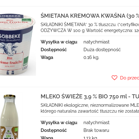
ŚMIETANA KREMOWA KWAŚNA (30 %
150 g - SOBBEKE
SKŁADNIKI ŚMIETANA* 30 % tłuszczu. (*certyfi
ODŻYWCZA W 100 g Wartość energetyczna: 1209 
Wysyłka w ciągu
natychmiast
Dostępność
Duża dostępność
Waga
0.16 kg.
Do prze
MLEKO ŚWIEŻE 3,9 % BIO 750 ml - T
SKŁADNIKI ekologiczne, nieznormalizowane MLEK
którego naturalna zawartość tłuszczu nie został
Wysyłka w ciągu
natychmiast
Dostępność
Brak towaru
Waga
1.13 kg.