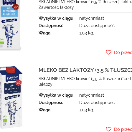
SOBBEKE
SKŁADNIKI MLEKO krowie* (1,5 % tłuszczu), lakta
Zawartość laktozy
Wysyłka w ciągu
natychmiast
Dostępność
Duża dostępność
Waga
1.03 kg.
Do prze
MLEKO BEZ LAKTOZY (3,5 % TŁUSZCZU
SOBBEKE
SKŁADNIKI MLEKO krowie* (3,5 % tłuszczu) (*cer
laktozy
Wysyłka w ciągu
natychmiast
Dostępność
Duża dostępność
Waga
1.03 kg.
Do prze