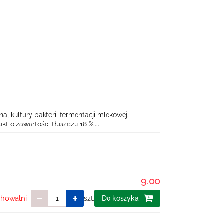
 kultury bakterii fermentacji mlekowej.
t o zawartości tłuszczu 18 %....
9.00
chowalni
szt.
Do koszyka